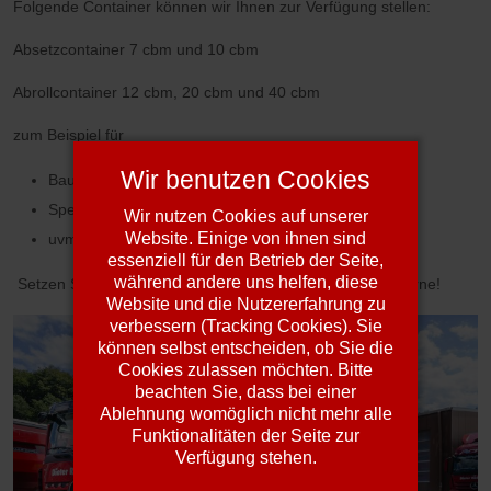
Folgende Container können wir Ihnen zur Verfügung stellen:
Absetzcontainer 7 cbm und 10 cbm
Abrollcontainer 12 cbm, 20 cbm und 40 cbm
zum Beispiel für
Wir benutzen Cookies
Bauschutt
Sperrmüll
Wir nutzen Cookies auf unserer
Website. Einige von ihnen sind
uvm.
essenziell für den Betrieb der Seite,
während andere uns helfen, diese
Setzen Sie sich mit uns in Verbindung, wir beraten Sie gerne!
Website und die Nutzererfahrung zu
verbessern (Tracking Cookies). Sie
können selbst entscheiden, ob Sie die
Cookies zulassen möchten. Bitte
beachten Sie, dass bei einer
Ablehnung womöglich nicht mehr alle
Funktionalitäten der Seite zur
Verfügung stehen.