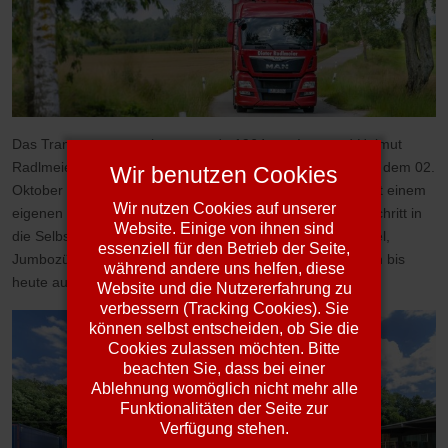
Das Transportunternehmen wurde 1964 von Inge und Helmut
Radlmeier gegründet. Firma Dieter Radlmeier besteht seit dem 02.
Wir benutzen Cookies
Oktober 1993, zuvor arbeitete er im elterlichen Betrieb. Mit einem
Wir nutzen Cookies auf unserer
eigenen 3-Achser-Kipper der Marke Scania begann der Schritt in
Website. Einige von ihnen sind
die Selbstständigkeit. Es folgten Kehrmaschinen, Kippsattel,
essenziell für den Betrieb der Seite,
Jumbozüge usw. und so vergrößert sich das Unternehmen bis
während andere uns helfen, diese
heute auf ca. 81 Lkw mit ca. 95 Angestellten.
Website und die Nutzererfahrung zu
verbessern (Tracking Cookies). Sie
können selbst entscheiden, ob Sie die
Cookies zulassen möchten. Bitte
beachten Sie, dass bei einer
Ablehnung womöglich nicht mehr alle
Funktionalitäten der Seite zur
Verfügung stehen.